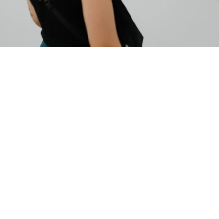
Pongo
Concertos de abertura
Circuitos'26
Som/Música
16.07.2026