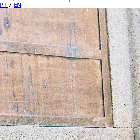
PT
/
EN