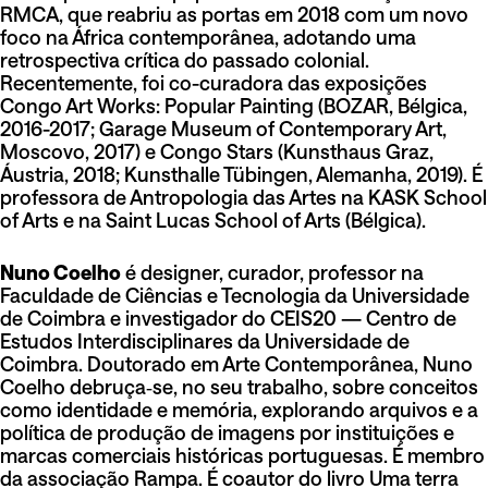
RMCA, que reabriu as portas em 2018 com um novo
foco na África contemporânea, adotando uma
retrospectiva crítica do passado colonial.
Recentemente, foi co-curadora das exposições
Congo Art Works: Popular Painting (BOZAR, Bélgica,
2016-2017; Garage Museum of Contemporary Art,
Moscovo, 2017) e Congo Stars (Kunsthaus Graz,
Áustria, 2018; Kunsthalle Tübingen, Alemanha, 2019). É
professora de Antropologia das Artes na KASK School
of Arts e na Saint Lucas School of Arts (Bélgica).
Nuno Coelho
é designer, curador, professor na
Faculdade de Ciências e Tecnologia da Universidade
de Coimbra e investigador do CEIS20 — Centro de
Estudos Interdisciplinares da Universidade de
Coimbra. Doutorado em Arte Contemporânea, Nuno
Coelho debruça‑se, no seu trabalho, sobre conceitos
como identidade e memória, explorando arquivos e a
política de produção de imagens por instituições e
marcas comerciais históricas portuguesas. É membro
da associação Rampa. É coautor do livro Uma terra