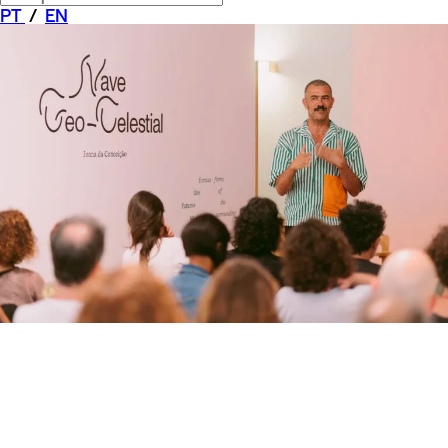
PT
/
EN