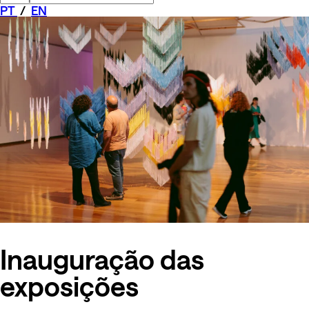
PT
/
EN
Inauguração das
exposições