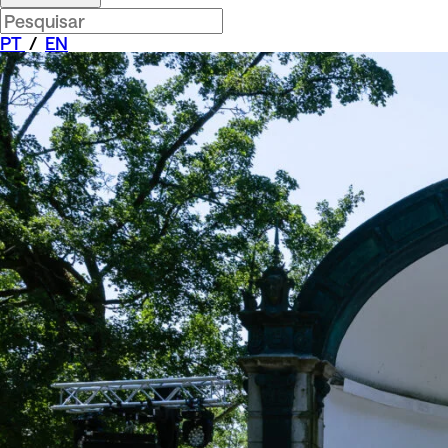
PT
/
EN